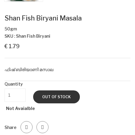
Shan Fish Biryani Masala
50gm
SKU : Shan Fish Biryani
€ 1.79
ഫിഷ് ബിരിയാണി മസാല
Quantity
OUT OF STOCK
Not Avaialble
Share