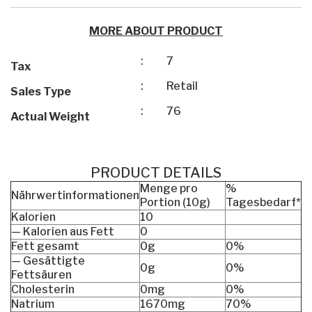
MORE ABOUT PRODUCT
:
7
Tax
:
Retail
Sales Type
:
76
Actual Weight
PRODUCT DETAILS
Menge pro
%
Nährwertinformationen
Portion (10g)
Tagesbedarf*
Kalorien
10
— Kalorien aus Fett
0
Fett gesamt
0g
0%
— Gesättigte
0g
0%
Fettsäuren
Cholesterin
0mg
0%
Natrium
1670mg
70%