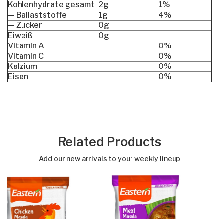
Kohlenhydrate gesamt
2g
1%
— Ballaststoffe
1g
4%
— Zucker
0g
Eiweiß
0g
Vitamin A
0%
Vitamin C
0%
Kalzium
0%
Eisen
0%
Related Products
Add our new arrivals to your weekly lineup