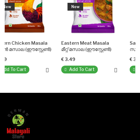
New
New
 Masala
Eastern Meat Masala
Sambar Powder(E
ഈസ്റ്റേൺ)
മീറ്റ് മസാല (ഈസ്റ്റേൺ)
സാമ്പാർ പൗഡർ (ഈസ
€ 3.49
€ 3.49
Add To Cart
Add To Cart