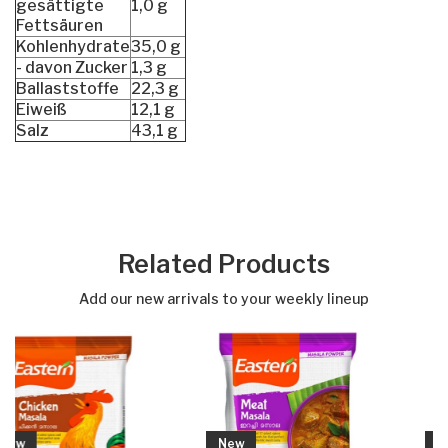
gesättigte
1,0 g
Fettsäuren
Kohlenhydrate
35,0 g
- davon Zucker
1,3 g
Ballaststoffe
22,3 g
Eiweiß
12,1 g
Salz
43,1 g
Related Products
Add our new arrivals to your weekly lineup
New
New