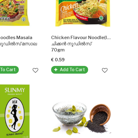
oodles Masala
Chicken Flavour Noodle(Indomie)
്യൂഡിൽസ് മസാല
ചിക്കൻ നൂഡിൽസ്
70gm
€ 0.59
To Cart
Add To Cart