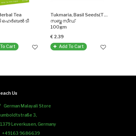
Herbal Tea
Tukmaria, Basil Seeds(TRS)
ി ഹെർബൽ ടീ
സബ്ജ സീഡ്
100gm
€ 2.39
To Cart
Add To Cart
each Us
German Malayali Store
umboldtstraße 3,
1379 Leverkusen, Germany
+49163 9686639