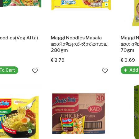
oodles(Veg Atta)
Maggi Noodles Masala
Maggi N
മാഗി ന്യൂഡിൽസ് മസാല
മാഗിന
280gm
70gm
€ 2.79
€ 0.69
To Cart
Add 