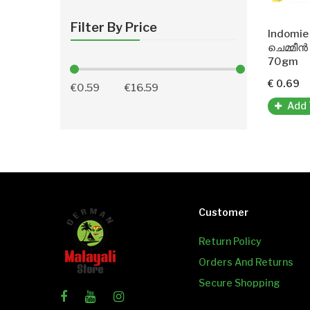
Filter By Price
ചെമ്മീൻ
70gm
€ 0.69
Add 
Customer
Return Policy
Orders And Returns
Secure Shopping