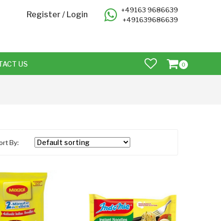
+49163 9686639
Register
/
Login
+491639686639
TACT US
0
ort By: