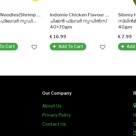
Indomie Noodles(Shrimp Flavour)
Indomie Chicken Flavour Noodles
Slinmy 
 ഫ്ലേവർ നൂഡിൽസ്
ചിക്കൻ ഫ്ലവർ നൂഡിൽസ്
സ്ലിൻമ
40×70gm
40gm
€ 16.99
€ 7.99
To Cart
Add To Cart
Add 
Our Company
R
About Us
Privacy Policy
H
Contact Us
5