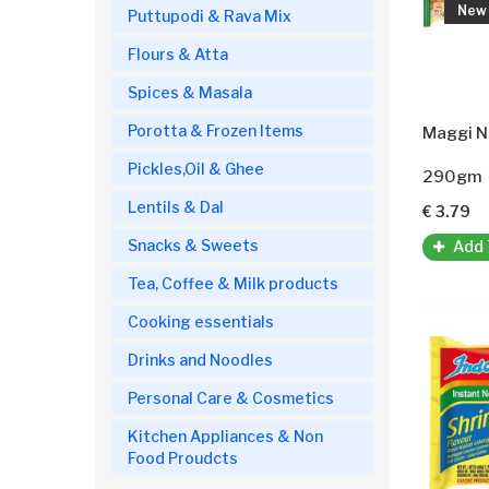
New
Puttupodi & Rava Mix
Flours & Atta
Spices & Masala
Porotta & Frozen Items
Maggi N
Pickles,Oil & Ghee
290gm
Lentils & Dal
€ 3.79
Snacks & Sweets
Add 
Tea, Coffee & Milk products
Cooking essentials
Drinks and Noodles
Personal Care & Cosmetics
Kitchen Appliances & Non
Food Proudcts