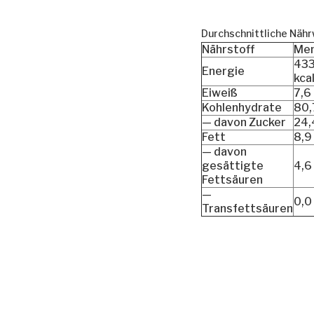
Durchschnittliche Nähr
Nährstoff
Me
43
Energie
kca
Eiweiß
7,6
Kohlenhydrate
80,
— davon Zucker
24,
Fett
8,9
— davon
gesättigte
4,6
Fettsäuren
—
0,0
Transfettsäuren