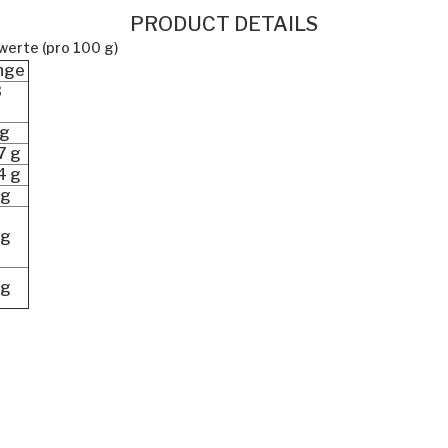
PRODUCT DETAILS
werte (pro 100 g)
nge
3
l
 g
7 g
4 g
 g
 g
 g