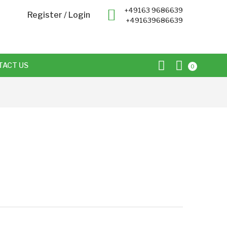
+49163 9686639
Register
/
Login
+491639686639
TACT US
0