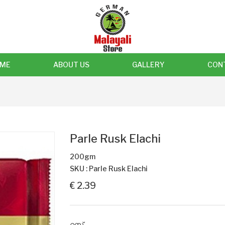
ME
ABOUT US
GALLERY
CON
Parle Rusk Elachi
200gm
SKU : Parle Rusk Elachi
€ 2.39
റസ്ക്