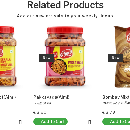
Related Products
Add our new arrivals to your weekly lineup
New
New
Pakkavada(Ajmi)
Bombay Mixture(Ajmi)
പക്കാവട
ബോംബെ മിക്സ്ചർ
€ 3.60
€ 3.79
Add To Cart
Add To Cart