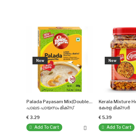
New
New
Palada Payasam Mix(Double Horse)
Kerala Mixture Hot(Ajmi)
പാലട പായസം മിക്സ്
കേരള മിക്സർ
€ 3.29
€ 5.39
Add To Cart
Add To Cart